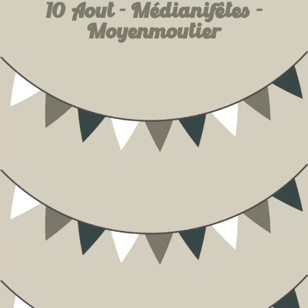
10 Aout - Médianifêtes -
Moyenmoutier